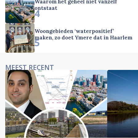
Waarom het geheel niet vanzelf
ontstaat
4
Woongebieden ‘waterpositief’
maken, zo doet Ymere dat in Haarlem
5
MEEST RECENT