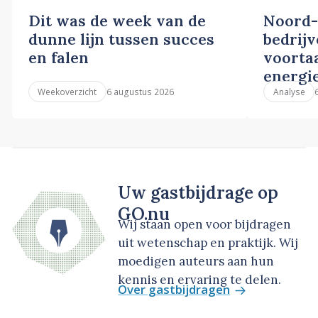
Dit was de week van de
Noord-
dunne lijn tussen succes
bedrij
en falen
voortaa
energi
6 augustus 2026
Weekoverzicht
Analyse
Uw gastbijdrage op
GO.nu
Wij staan open voor bijdragen
uit wetenschap en praktijk. Wij
moedigen auteurs aan hun
kennis en ervaring te delen.
Over gastbijdragen