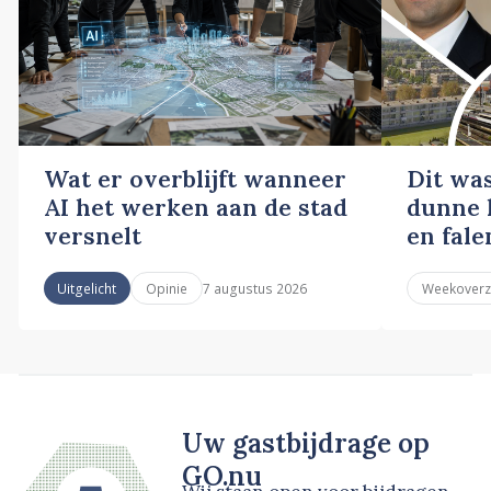
Wat er overblijft wanneer
Dit wa
AI het werken aan de stad
dunne l
versnelt
en fale
7 augustus 2026
Uitgelicht
Opinie
Weekoverz
Uw gastbijdrage op
GO.nu