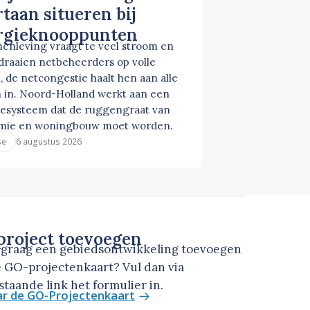
taan situeren bij
rgieknooppunten
enleving vraagt te veel stroom en
 draaien netbeheerders op volle
, de netcongestie haalt hen aan alle
 in. Noord-Holland werkt aan een
esysteem dat de ruggengraat van
mie en woningbouw moet worden.
6 augustus 2026
se
roject toevoegen
u graag een gebiedsontwikkeling toevoegen
 GO-projectenkaart? Vul dan via
taande link het formulier in.
ar de GO-Projectenkaart