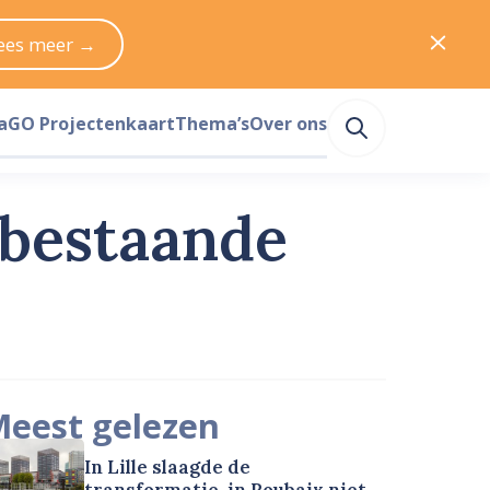
ees meer →
a
GO Projectenkaart
Thema’s
Over ons
 bestaande
eest gelezen
In Lille slaagde de
transformatie, in Roubaix niet