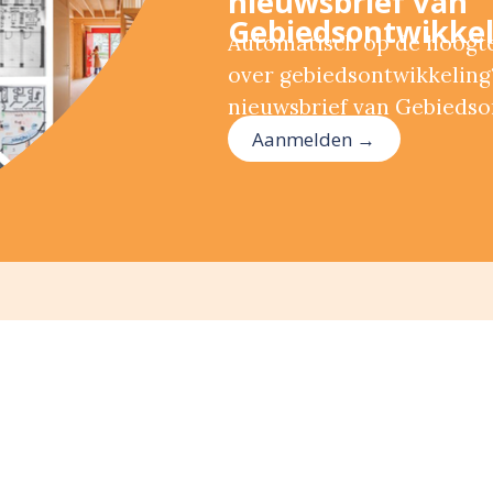
nieuwsbrief van
Gebiedsontwikkel
Automatisch op de hoogte 
over gebiedsontwikkeling?
nieuwsbrief van Gebiedso
Aanmelden →