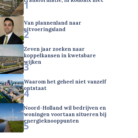
1
Van plannenland naar
uitvoeringsland
2
Zeven jaar zoeken naar
koppelkansen in kwetsbare
wijken
3
Waarom het geheel niet vanzelf
ontstaat
4
Noord-Holland wil bedrijven en
woningen voortaan situeren bij
energieknooppunten
5