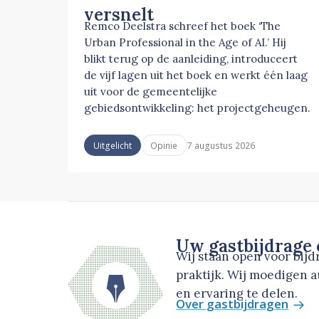
versnelt
Remco Deelstra schreef het boek ‘The
Urban Professional in the Age of AI.’ Hij
blikt terug op de aanleiding, introduceert
de vijf lagen uit het boek en werkt één laag
uit voor de gemeentelijke
gebiedsontwikkeling: het projectgeheugen.
7 augustus 2026
Uitgelicht
Opinie
Uw gastbijdrage
Wij staan open voor bij
praktijk. Wij moedigen 
en ervaring te delen.
Over gastbijdragen