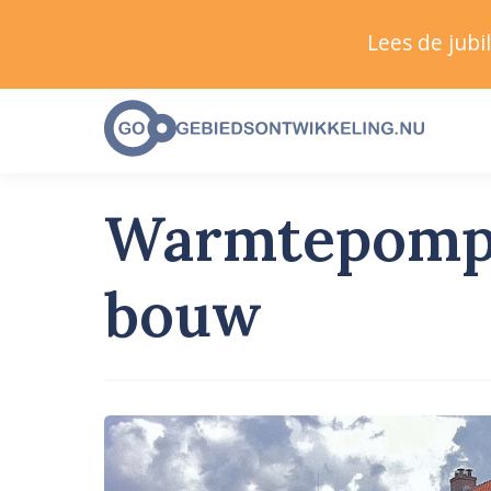
Lees de jub
Warmtepomp n
bouw