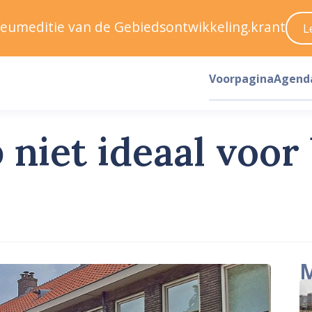
ileumeditie van de Gebiedsontwikkeling.krant
L
Voorpagina
Agend
iet ideaal voor
M