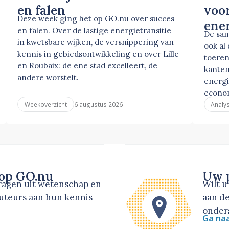
en falen
voor
Deze week ging het op GO.nu over succes
ene
en falen. Over de lastige energietransitie
De sam
in kwetsbare wijken, de versnippering van
ook al
kennis in gebiedsontwikkeling en over Lille
toeren
en Roubaix: de ene stad excelleert, de
kanten
andere worstelt.
energi
econo
6 augustus 2026
Weekoverzicht
Analy
 op GO.nu
Uw p
dragen uit wetenschap en
Wilt 
auteurs aan hun kennis
aan de
onders
Ga na