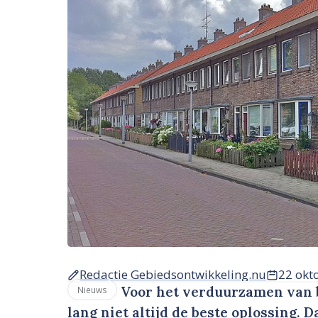
Redactie Gebiedsontwikkeling.nu
22 okt
Voor het verduurzamen van 
Nieuws
lang niet altijd de beste oplossing. 