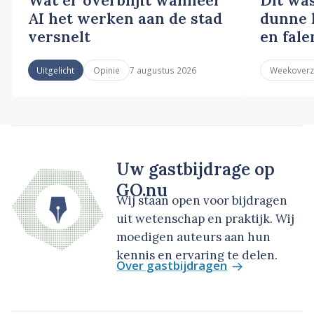
AI het werken aan de stad
dunne l
versnelt
en fale
7 augustus 2026
Uitgelicht
Opinie
Weekoverz
Uw gastbijdrage op
GO.nu
Wij staan open voor bijdragen
uit wetenschap en praktijk. Wij
moedigen auteurs aan hun
kennis en ervaring te delen.
Over gastbijdragen