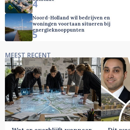
4
Noord-Holland wil bedrijven en
woningen voortaan situeren bij
energieknooppunten
5
MEEST RECENT
Wat er overblijft wanneer
Dit wa