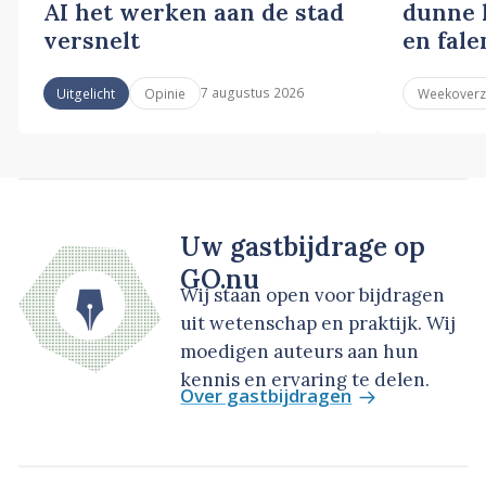
AI het werken aan de stad
dunne l
versnelt
en fale
7 augustus 2026
Uitgelicht
Opinie
Weekoverz
Uw gastbijdrage op
GO.nu
Wij staan open voor bijdragen
uit wetenschap en praktijk. Wij
moedigen auteurs aan hun
kennis en ervaring te delen.
Over gastbijdragen