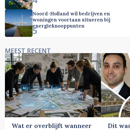
Noord-Holland wil bedrijven en
woningen voortaan situeren bij
energieknooppunten
5
MEEST RECENT
Wat er overblijft wanneer
Dit wa