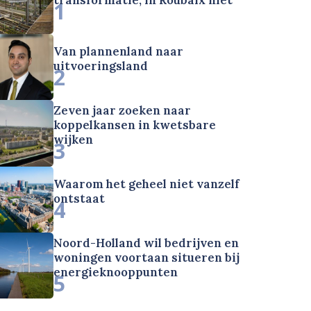
1
Van plannenland naar
uitvoeringsland
2
Zeven jaar zoeken naar
koppelkansen in kwetsbare
wijken
3
Waarom het geheel niet vanzelf
ontstaat
4
Noord-Holland wil bedrijven en
woningen voortaan situeren bij
energieknooppunten
5