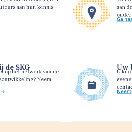
auteurs aan hun kennis
aan de
onders
Ga na
ij de SKG
Uw b
en op het netwerk van de
U kun
dsontwikkeling? Neem
evene
contac
Neem 