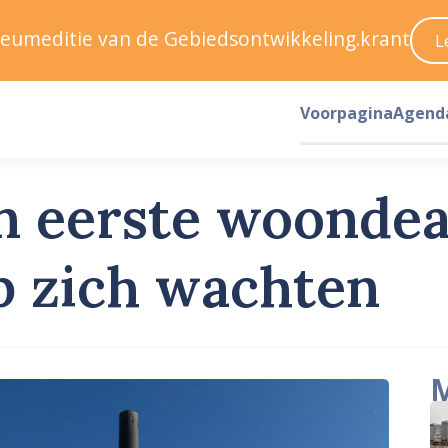
ileumeditie van de Gebiedsontwikkeling.krant
L
Voorpagina
Agend
 eerste woondeal
p zich wachten
M