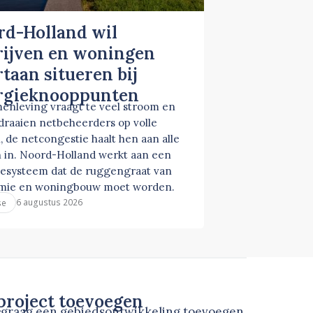
rd-Holland wil
rijven en woningen
taan situeren bij
rgieknooppunten
enleving vraagt te veel stroom en
 draaien netbeheerders op volle
, de netcongestie haalt hen aan alle
 in. Noord-Holland werkt aan een
esysteem dat de ruggengraat van
mie en woningbouw moet worden.
6 augustus 2026
se
roject toevoegen
u graag een gebiedsontwikkeling toevoegen