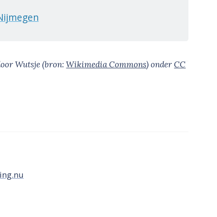
Nijmegen
door Wutsje
(bron:
Wikimedia Commons
)
onder
CC
ing.nu