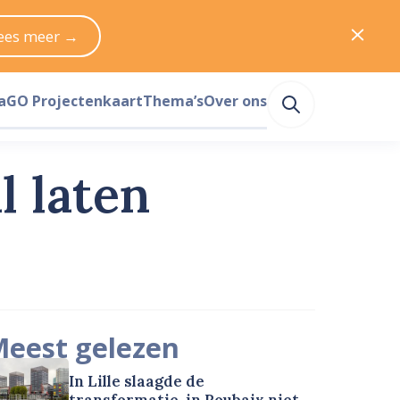
ees meer →
a
GO Projectenkaart
Thema’s
Over ons
 laten
eest gelezen
In Lille slaagde de
transformatie, in Roubaix niet