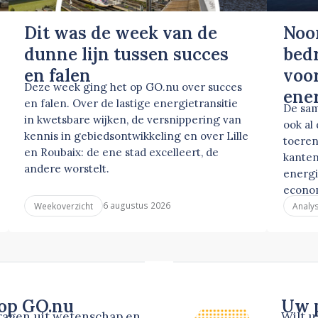
Dit was de week van de
Noo
dunne lijn tussen succes
bed
en falen
voor
Deze week ging het op GO.nu over succes
ene
en falen. Over de lastige energietransitie
De sam
in kwetsbare wijken, de versnippering van
ook al
kennis in gebiedsontwikkeling en over Lille
toeren
en Roubaix: de ene stad excelleert, de
kanten
andere worstelt.
energi
econo
6 augustus 2026
Weekoverzicht
Analy
 op GO.nu
Uw p
dragen uit wetenschap en
Wilt 