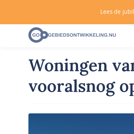
Lees de jub
Woningen van
vooralsnog o