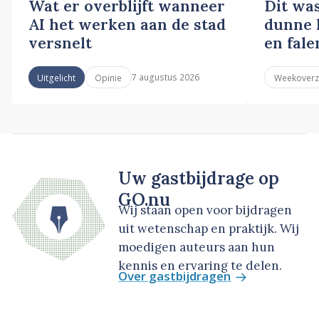
Wat er overblijft wanneer
Dit wa
AI het werken aan de stad
dunne l
versnelt
en fale
7 augustus 2026
Uitgelicht
Opinie
Weekoverz
Uw gastbijdrage op
GO.nu
Wij staan open voor bijdragen
uit wetenschap en praktijk. Wij
moedigen auteurs aan hun
kennis en ervaring te delen.
Over gastbijdragen