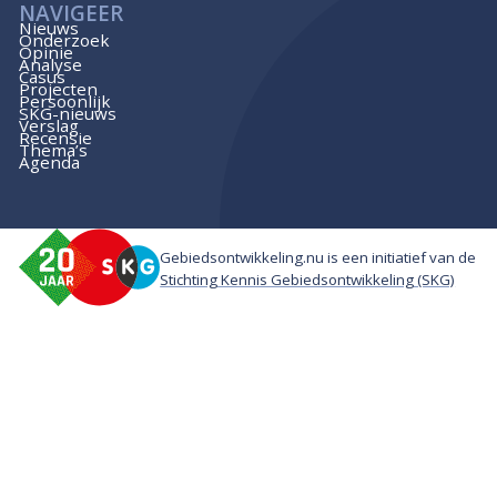
NAVIGEER
Nieuws
Onderzoek
Opinie
Analyse
Casus
Projecten
Persoonlijk
SKG-nieuws
Verslag
Recensie
Thema’s
Agenda
Gebiedsontwikkeling.nu is een initiatief van de
Stichting Kennis Gebiedsontwikkeling (SKG)