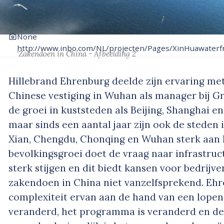
None
http://www.inbo.com/NL/projecten/Pages/XinHuawaterf
‘Zakendoen in China - Afbeelding 2’
Hillebrand Ehrenburg deelde zijn ervaring me
Chinese vestiging in Wuhan als manager bij Gr
de groei in kuststeden als Beijing, Shanghai e
maar sinds een aantal jaar zijn ook de steden 
Xian, Chengdu, Chonqing en Wuhan sterk aan h
bevolkingsgroei doet de vraag naar infrastruc
sterk stijgen en dit biedt kansen voor bedrijve
zakendoen in China niet vanzelfsprekend. Ehr
complexiteit ervan aan de hand van een lopend 
veranderd, het programma is veranderd en de