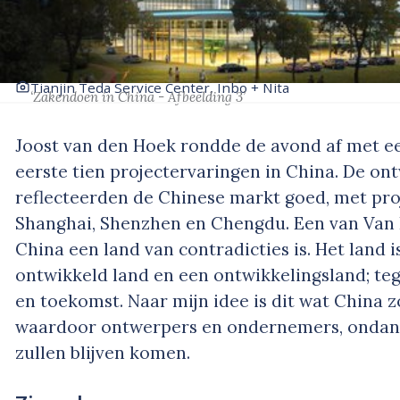
Tianjin Teda Service Center, Inbo + Nita
‘Zakendoen in China - Afbeelding 3’
Joost van den Hoek rondde de avond af met ee
eerste tien projectervaringen in China. De on
reflecteerden de Chinese markt goed, met proj
Shanghai, Shenzhen en Chengdu. Een van Van 
China een land van contradicties is. Het land is
ontwikkeld land en een ontwikkelingsland; teg
en toekomst. Naar mijn idee is dit wat China z
waardoor ontwerpers en ondernemers, ondank
zullen blijven komen.