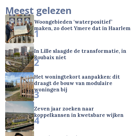
Meest gelezen
Woongebieden ‘waterpositief’
maken, zo doet Ymere dat in Haarlem
1
In Lille slaagde de transformatie, in
Roubaix niet
2
Het woningtekort aanpakken: dit
draagt de bouw van modulaire
woningen bij
3
Zeven jaar zoeken naar
koppelkansen in kwetsbare wijken
4