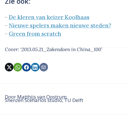
Zie ook:
-
De kleren van keizer Koolhaas
-
Nieuwe spelers maken nieuwe steden?
-
Green from scratch
Cover: ‘2013.05.21_Zakendoen in China_100’
Door
Matthijs van Oostrum
Shenzen Scenarios studio, TU Delft