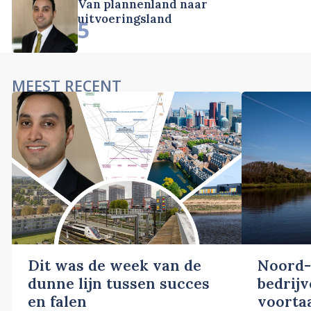
Van plannenland naar
uitvoeringsland
5
MEEST RECENT
Dit was de week van de
Noord-
dunne lijn tussen succes
bedrij
en falen
voortaa