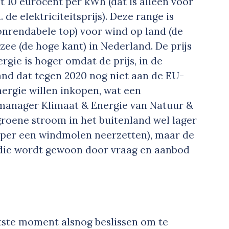
t 10 eurocent per kWh (dat is alléén voor
. de elektriciteitsprijs). Deze range is
onrendabele top) voor wind op land (de
zee (de hoge kant) in Nederland. De prijs
gie is hoger omdat de prijs, in de
land dat tegen 2020 nog niet aan de EU-
ergie willen inkopen, wat een
, manager Klimaat & Energie van Natuur &
 groene stroom in het buitenland wel lager
oper een windmolen neerzetten), maar de
 die wordt gewoon door vraag en aanbod
tste moment alsnog beslissen om te