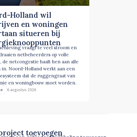
rd-Holland wil
rijven en woningen
taan situeren bij
rgieknooppunten
enleving vraagt te veel stroom en
 draaien netbeheerders op volle
, de netcongestie haalt hen aan alle
 in. Noord-Holland werkt aan een
esysteem dat de ruggengraat van
mie en woningbouw moet worden.
6 augustus 2026
se
roject toevoegen