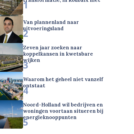
1
Van plannenland naar
uitvoeringsland
2
Zeven jaar zoeken naar
koppelkansen in kwetsbare
wijken
3
Waarom het geheel niet vanzelf
ontstaat
4
Noord-Holland wil bedrijven en
woningen voortaan situeren bij
energieknooppunten
5