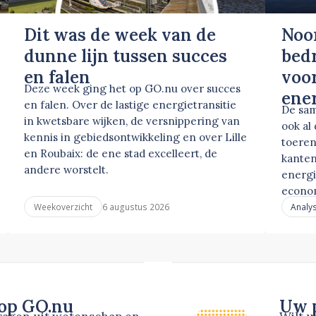
Dit was de week van de
Noo
dunne lijn tussen succes
bed
en falen
voor
Deze week ging het op GO.nu over succes
ene
en falen. Over de lastige energietransitie
De sam
in kwetsbare wijken, de versnippering van
ook al
kennis in gebiedsontwikkeling en over Lille
toeren
en Roubaix: de ene stad excelleert, de
kanten
andere worstelt.
energi
econo
6 augustus 2026
Weekoverzicht
Analy
 op GO.nu
Uw p