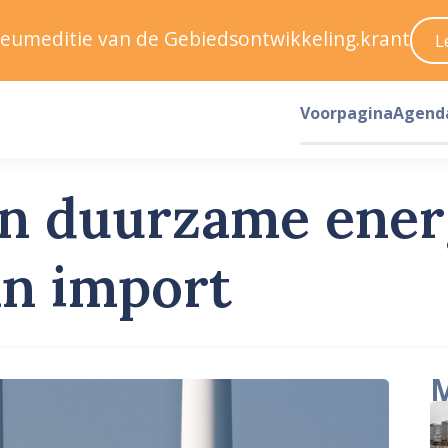
ileumeditie van de Gebiedsontwikkeling.krant
L
Voorpagina
Agend
n duurzame ener
n import
M