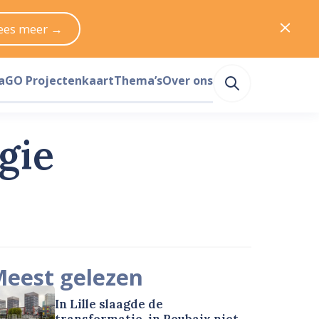
ees meer →
a
GO Projectenkaart
Thema’s
Over ons
gie
eest gelezen
In Lille slaagde de
transformatie, in Roubaix niet