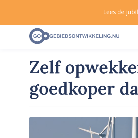
Lees de jub
Zelf opwekke
goedkoper da