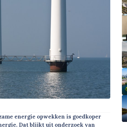
ame energie opwekken is goedkoper
rgie. Dat blijkt uit onderzoek van