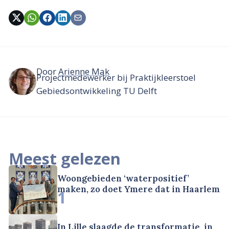
Door
Arienne Mak
Projectmedewerker bij Praktijkleerstoel
Gebiedsontwikkeling TU Delft
Meest gelezen
Woongebieden ‘waterpositief’
maken, zo doet Ymere dat in Haarlem
1
In Lille slaagde de transformatie, in