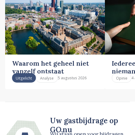
Waarom het geheel niet
Iederee
vanzelf ontstaat
nieman
5 augustus 2026
4
Uitgelicht
Analyse
Opinie
Uw gastbijdrage op
GO.nu
Wij staan open voor bijdragen