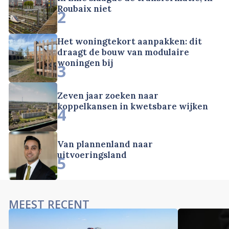
Roubaix niet
2
Het woningtekort aanpakken: dit
draagt de bouw van modulaire
woningen bij
3
Zeven jaar zoeken naar
koppelkansen in kwetsbare wijken
4
Van plannenland naar
uitvoeringsland
5
MEEST RECENT