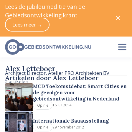
Lees de jubileumeditie van de
Gebiedsontwikkeling.krant
Lees meer →
Alex Letteboer
Architect Director, Atelier PRO Architekten BV
Artikelen door Alex Letteboer
2 artikelen
MCD Toekomstdebat: Smart Cities en
de gevolgen voor
gebiedsontwikkeling in Nederland
16 juli 2014
Opinie
Internationale Bauausstellung
29 november 2012
Opinie