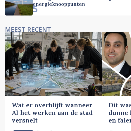
energieknooppunten
5
MEEST RECENT
Wat er overblijft wanneer
Dit wa
AI het werken aan de stad
dunne l
versnelt
en fale