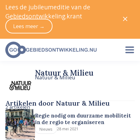
Lees de jubileumeditie van de
Gebiedsontwikkeling.krant
Lees meer →
Natuur & Milieu
Natuur & Milieu
Artikelen door Natuur & Milieu
2 artikelen
Regie nodig om duurzame mobiliteit
in de regio te organiseren
28 mei 2021
Nieuws