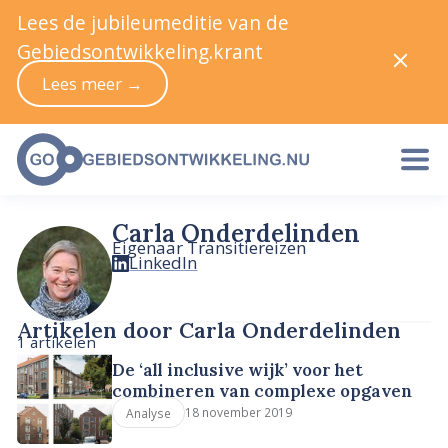
Lees de jubileumeditie van de
Gebiedsontwikkeling.krant
Lees meer →
Carla Onderdelinden
Eigenaar Transitiereizen
LinkedIn
Artikelen door Carla Onderdelinden
1 artikelen
De ‘all inclusive wijk’ voor het
combineren van complexe opgaven
18 november 2019
Analyse