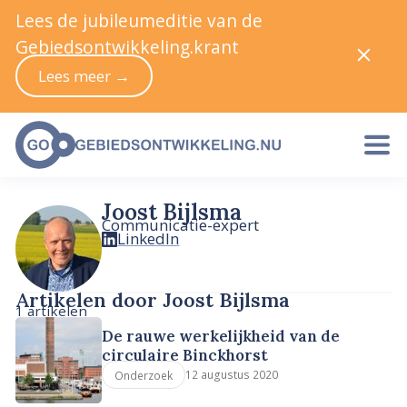
Lees de jubileumeditie van de
Gebiedsontwikkeling.krant
Lees meer →
Joost Bijlsma
Communicatie-expert
LinkedIn
Artikelen door Joost Bijlsma
1 artikelen
De rauwe werkelijkheid van de
circulaire Binckhorst
12 augustus 2020
Onderzoek