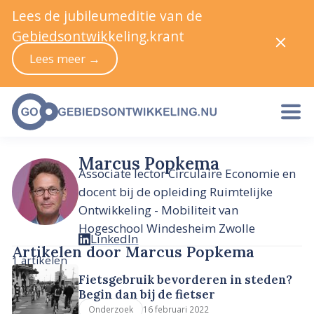
Lees de jubileumeditie van de
Gebiedsontwikkeling.krant
Lees meer →
Marcus Popkema
Associate lector Circulaire Economie en
docent bij de opleiding Ruimtelijke
Ontwikkeling - Mobiliteit van
Hogeschool Windesheim Zwolle
LinkedIn
Artikelen door Marcus Popkema
1 artikelen
Fietsgebruik bevorderen in steden?
Begin dan bij de fietser
16 februari 2022
Onderzoek