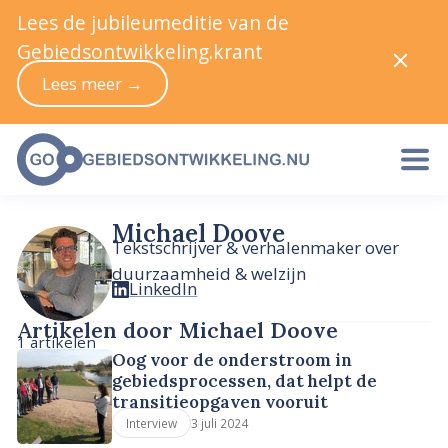
Lees de jubileumeditie van de
Gebiedsontwikkeling.krant
Lees meer →
Michael Doove
Tekstschrijver & verhalenmaker over
duurzaamheid & welzijn
LinkedIn
Artikelen door Michael Doove
1 artikelen
Oog voor de onderstroom in
gebiedsprocessen, dat helpt de
transitieopgaven vooruit
3 juli 2024
Interview