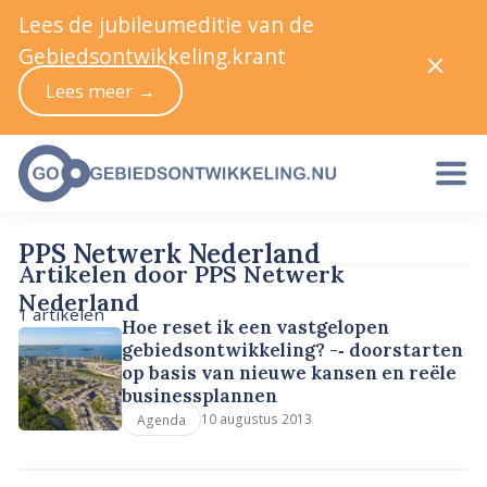
Lees de jubileumeditie van de
Gebiedsontwikkeling.krant
Lees meer →
PPS Netwerk Nederland
Artikelen door PPS Netwerk
Nederland
1 artikelen
Hoe reset ik een vastgelopen
gebiedsontwikkeling? -­‐ doorstarten
op basis van nieuwe kansen en reële
businessplannen
10 augustus 2013
Agenda