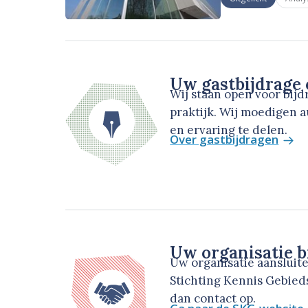
Uw gastbijdrage
Wij staan open voor bij
praktijk. Wij moedigen 
en ervaring te delen.
Over gastbijdragen
Uw organisatie b
Uw organisatie aansluit
Stichting Kennis Gebie
dan contact op.