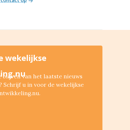
contact op
de wekelijkse
ing.nu
blijven van het laatste nieuws
 Schrijf u in voor de wekelijkse
ntwikkeling.nu.