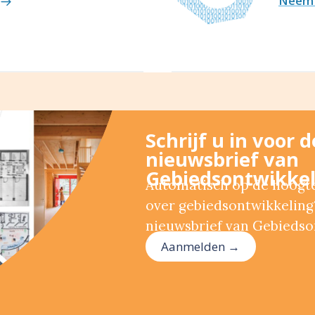
Neem 
Schrijf u in voor 
nieuwsbrief van
Gebiedsontwikkel
Automatisch op de hoogte 
over gebiedsontwikkeling?
nieuwsbrief van Gebiedso
Aanmelden →