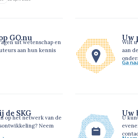
 op GO.nu
Uw p
dragen uit wetenschap en
Wilt 
auteurs aan hun kennis
aan de
onders
Ga na
ij de SKG
Uw b
en op het netwerk van de
U kun
dsontwikkeling? Neem
evene
contac