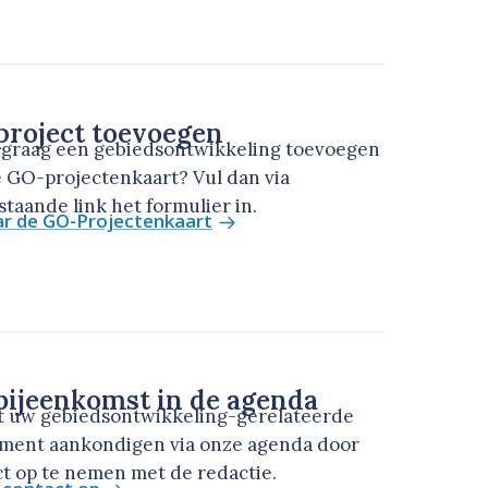
roject toevoegen
u graag een gebiedsontwikkeling toevoegen
 GO-projectenkaart? Vul dan via
taande link het formulier in.
ar de GO-Projectenkaart
ijeenkomst in de agenda
t uw gebiedsontwikkeling-gerelateerde
ment aankondigen via onze agenda door
t op te nemen met de redactie.