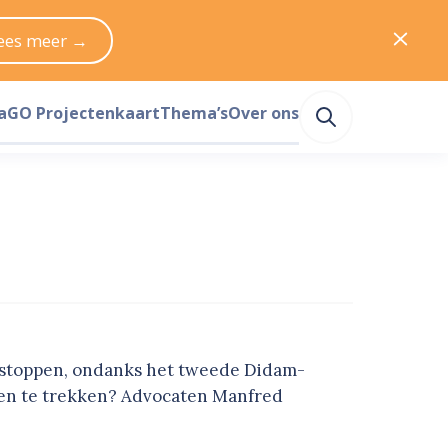
ees meer →
a
GO Projectenkaart
Thema’s
Over ons
t stoppen, ondanks het tweede Didam-
ngen te trekken? Advocaten Manfred