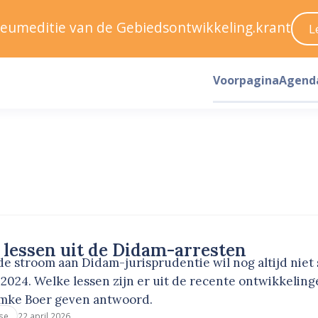
ileumeditie van de Gebiedsontwikkeling.krant
L
Voorpagina
Agend
 lessen uit de Didam-arresten
e stroom aan Didam-jurisprudentie wil nog altijd nie
 2024. Welke lessen zijn er uit de recente ontwikkeli
mke Boer geven antwoord.
22 april 2026
se