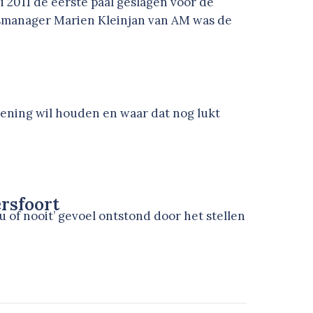
 2011 de eerste paal geslagen voor de
gsmanager Marien Kleinjan van AM was de
kening wil houden en waar dat nog lukt
ersfoort
of nooit’ gevoel ontstond door het stellen