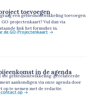
roject toevoegen
u graag een gebiedsontwikkeling toevoegen
 GO-projectenkaart? Vul dan via
taande link het formulier in.
ar de GO-Projectenkaart
ijeenkomst in de agenda
t uw gebiedsontwikkeling-gerelateerde
ment aankondigen via onze agenda door
t op te nemen met de redactie.
contact op