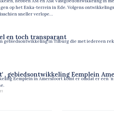
ikkelen, hebben AM en ASR Vastgoedontwikkeling in mei
ngen op het Enka-terrein in Ede. Volgens ontwikkelin
isschien sneller verlope…
el en toch transparant
en gebiedsontwikkeling in Tilburg die met iedereen re
it' , gebiedsontwikkeling Eemplein Am
ling Eemplein in Amersfoort komt er omdat er een ‘nu 
ne.
11