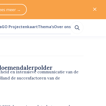
ees meer →
a
GO Projectenkaart
Thema’s
Over ons
Bloemendalerpolder
enheid en intensieve communicatie van de
lland de succesfactoren van de