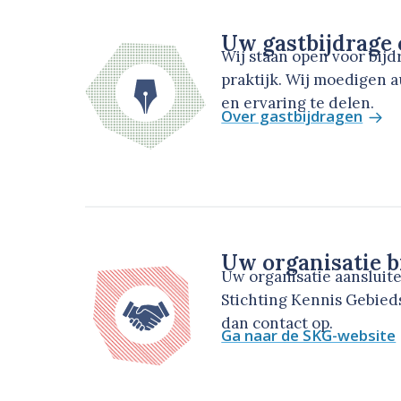
Uw gastbijdrage
Wij staan open voor bij
praktijk. Wij moedigen 
en ervaring te delen.
Over gastbijdragen
Uw organisatie b
Uw organisatie aansluit
Stichting Kennis Gebie
dan contact op.
Ga naar de SKG-website