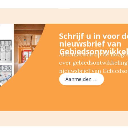
Schrijf u in voor 
nieuwsbrief van
Gebiedsontwikkel
Automatisch op de hoogte 
over gebiedsontwikkeling?
nieuwsbrief van Gebiedso
Aanmelden →