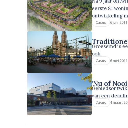
Na 9 jaar ontw
eerste 81 woni
ontwikkeling m
6 juni 2011
Casus
Traditione
Groeseind is e
ook.
6 mei 2011
Casus
'Nu of Noo
Gebiedsontwikke
van een deadli
4 maart 20
Casus