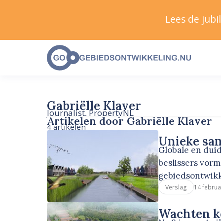
Lees de jub
Gabriëlle Klaver
Journalist, PropertyNL
Artikelen door Gabriëlle Klaver
4 artikelen
Unieke sa
Globale en dui
beslissers vor
gebiedsontwik
14 februa
Verslag
Wachten ko