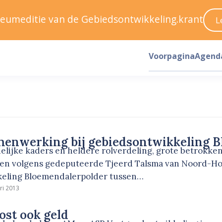
ileumeditie van de Gebiedsontwikkeling.krant
L
Voorpagina
Agend
menwerking bij gebiedsontwikkeling 
delijke kaders en heldere rolverdeling, grote betrokk
men volgens gedeputeerde Tjeerd Talsma van Noord-Ho
keling Bloemendalerpolder tussen…
ri 2013
st ook geld