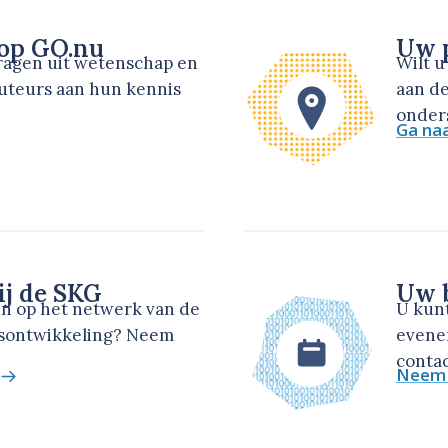
 op GO.nu
Uw p
dragen uit wetenschap en
Wilt 
auteurs aan hun kennis
aan de
onders
Ga na
ij de SKG
Uw b
en op het netwerk van de
U kun
dsontwikkeling? Neem
evene
contac
Neem 