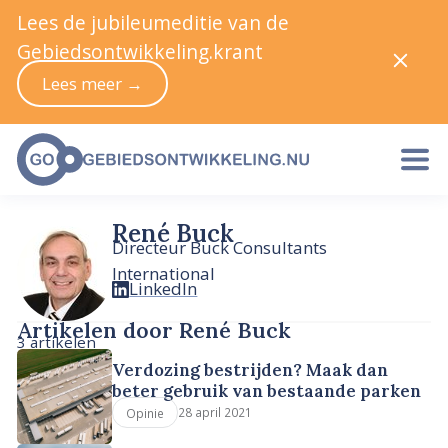
Lees de jubileumeditie van de
Gebiedsontwikkeling.krant
Lees meer →
René Buck
Directeur Buck Consultants
International
LinkedIn
Artikelen door René Buck
3 artikelen
Verdozing bestrijden? Maak dan
beter gebruik van bestaande parken
28 april 2021
Opinie