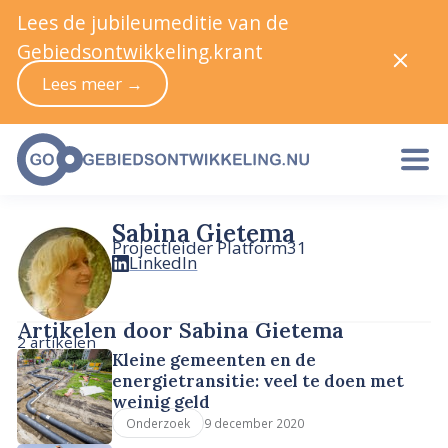
Lees de jubileumeditie van de
Gebiedsontwikkeling.krant
Lees meer →
Sabina Gietema
Projectleider Platform31
LinkedIn
Artikelen door Sabina Gietema
2 artikelen
Kleine gemeenten en de
energietransitie: veel te doen met
weinig geld
9 december 2020
Onderzoek