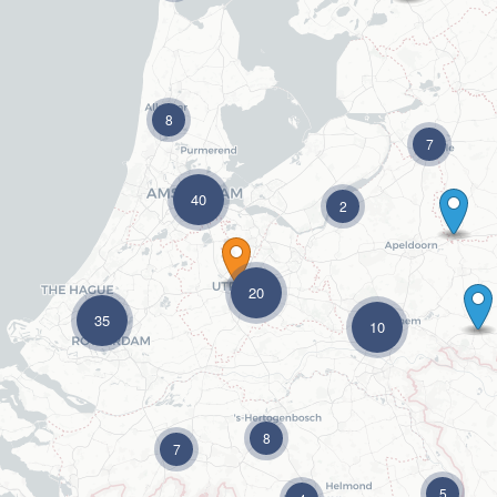
8
7
40
2
20
35
10
8
7
5