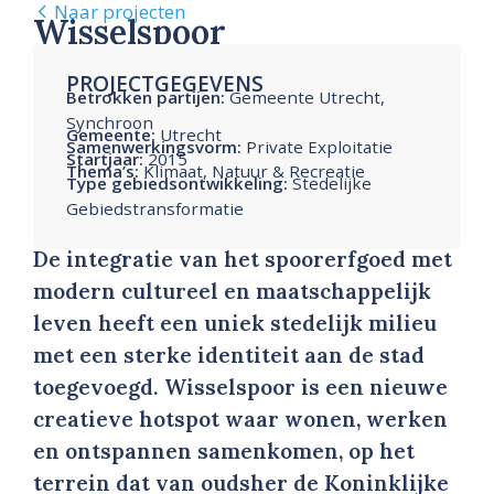
Naar projecten
Wisselspoor
PROJECTGEGEVENS
Betrokken partijen:
Gemeente Utrecht,
Synchroon
Gemeente:
Utrecht
Samenwerkingsvorm:
Private Exploitatie
Startjaar:
2015
Thema’s:
Klimaat, Natuur & Recreatie
Type gebiedsontwikkeling:
Stedelijke
Gebiedstransformatie
De integratie van het spoorerfgoed met
modern cultureel en maatschappelijk
leven heeft een uniek stedelijk milieu
met een sterke identiteit aan de stad
toegevoegd. Wisselspoor is een nieuwe
creatieve hotspot waar wonen, werken
en ontspannen samenkomen, op het
terrein dat van oudsher de Koninklijke