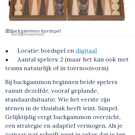
Backgammon bordspel
‘Backgammonnn’
● Locatie: bordspel en
digitaal
● Aantal spelers: 2 (maar het kan ook met
teams natuurlijk of in toernooivorm)
Bij backgammon beginnen beide spelers
vanuit dezelfde, vooraf geplande,
standaardsituatie. Wie het eerste zijn
stenen in de thuisbak heeft wint. Simpel.
Gelijktijdig vergt backgammon overzicht,
een strategie en adaptief vermogen. Als je
zomaar wat schuift weet je zeker dat je ten