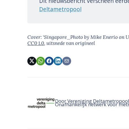
Dit nieuwsbericht verscheen eerd
Deltametropool
Cover: ‘Singapore_Photo by Mike Enerio on U
CC0 1.0
, uitsnede van origineel
Door
Vereniging Deltametropoo
Onafhankelijk netwerk voor met