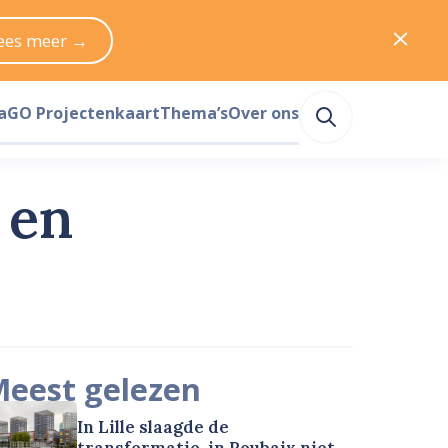
ees meer →
a
GO Projectenkaart
Thema’s
Over ons
 en
eest gelezen
In Lille slaagde de
transformatie, in Roubaix niet