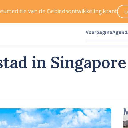
ileumeditie van de Gebiedsontwikkeling.krant
L
Voorpagina
Agend
tad in Singapore
M