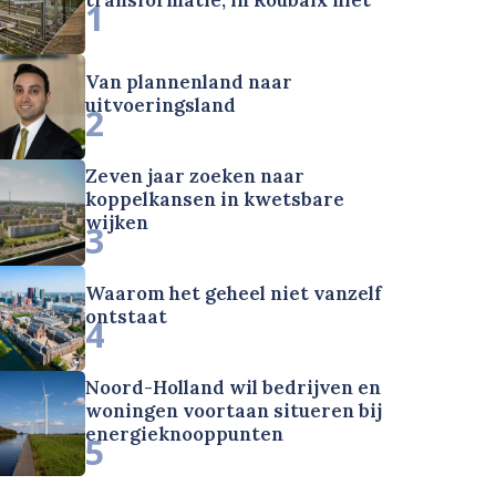
1
Van plannenland naar
uitvoeringsland
2
Zeven jaar zoeken naar
koppelkansen in kwetsbare
wijken
3
Waarom het geheel niet vanzelf
ontstaat
4
Noord-Holland wil bedrijven en
woningen voortaan situeren bij
energieknooppunten
5