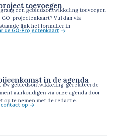
roject toevoegen
u graag een gebiedsontwikkeling toevoegen
 GO-projectenkaart? Vul dan via
taande link het formulier in.
ar de GO-Projectenkaart
ijeenkomst in de agenda
t uw gebiedsontwikkeling-gerelateerde
ment aankondigen via onze agenda door
t op te nemen met de redactie.
contact op