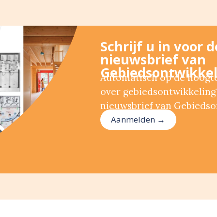
Schrijf u in voor 
nieuwsbrief van
Gebiedsontwikkel
Automatisch op de hoogte 
over gebiedsontwikkeling?
nieuwsbrief van Gebiedso
Aanmelden →