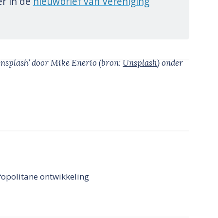
er in de
nieuwbrief van Vereniging
nsplash’
door Mike Enerio
(bron:
Unsplash
)
onder
l
ropolitane ontwikkeling