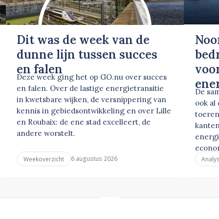
Dit was de week van de
Noo
dunne lijn tussen succes
bed
en falen
voor
Deze week ging het op GO.nu over succes
ene
en falen. Over de lastige energietransitie
De sam
in kwetsbare wijken, de versnippering van
ook al
kennis in gebiedsontwikkeling en over Lille
toeren
en Roubaix: de ene stad excelleert, de
kanten
andere worstelt.
energi
econo
6 augustus 2026
Weekoverzicht
Analy