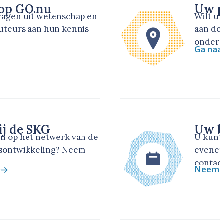
 op GO.nu
Uw p
dragen uit wetenschap en
Wilt 
auteurs aan hun kennis
aan de
onders
Ga na
ij de SKG
Uw b
en op het netwerk van de
U kun
dsontwikkeling? Neem
evene
contac
Neem 