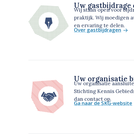
Uw gastbijdrage
Wij staan open voor bij
praktijk. Wij moedigen 
en ervaring te delen.
Over gastbijdragen
Uw organisatie b
Uw organisatie aansluit
Stichting Kennis Gebie
dan contact op.
Ga naar de SKG-website