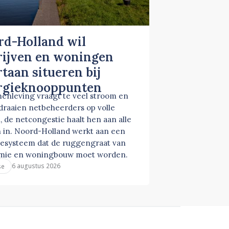
rd-Holland wil
rijven en woningen
taan situeren bij
rgieknooppunten
enleving vraagt te veel stroom en
 draaien netbeheerders op volle
, de netcongestie haalt hen aan alle
 in. Noord-Holland werkt aan een
esysteem dat de ruggengraat van
mie en woningbouw moet worden.
6 augustus 2026
se