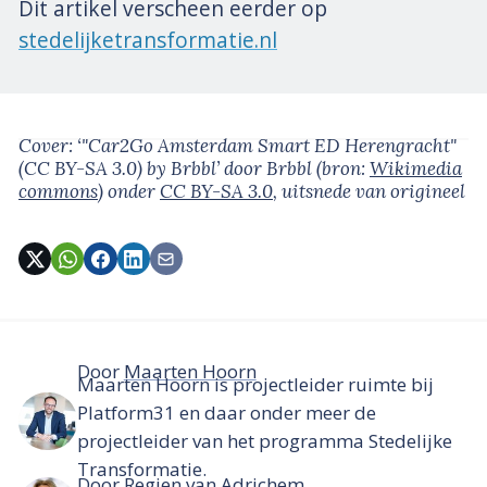
Dit artikel verscheen eerder op
stedelijketransformatie.nl
Cover: ‘"Car2Go Amsterdam Smart ED Herengracht"
(CC BY-SA 3.0) by Brbbl’
door Brbbl
(bron:
Wikimedia
commons
)
onder
CC BY-SA 3.0
, uitsnede van origineel
Door
Maarten Hoorn
Maarten Hoorn is projectleider ruimte bij
Platform31 en daar onder meer de
projectleider van het programma Stedelijke
Transformatie.
Door
Regien van Adrichem