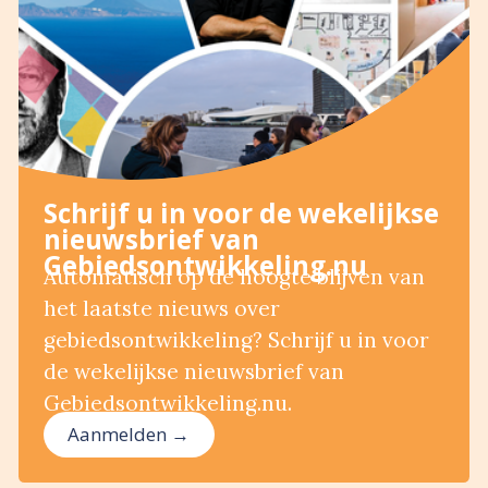
Schrijf u in voor de wekelijkse
nieuwsbrief van
Gebiedsontwikkeling.nu
Automatisch op de hoogte blijven van
het laatste nieuws over
gebiedsontwikkeling? Schrijf u in voor
de wekelijkse nieuwsbrief van
Gebiedsontwikkeling.nu.
Aanmelden →