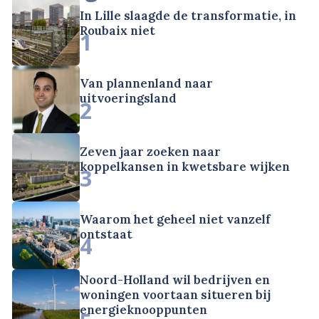
In Lille slaagde de transformatie, in
Roubaix niet
1
Van plannenland naar
uitvoeringsland
2
Zeven jaar zoeken naar
koppelkansen in kwetsbare wijken
3
Waarom het geheel niet vanzelf
ontstaat
4
Noord-Holland wil bedrijven en
woningen voortaan situeren bij
energieknooppunten