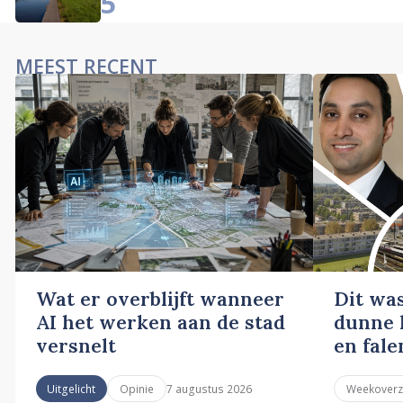
5
MEEST RECENT
Wat er overblijft wanneer
Dit wa
AI het werken aan de stad
dunne l
versnelt
en fale
7 augustus 2026
Uitgelicht
Opinie
Weekoverz