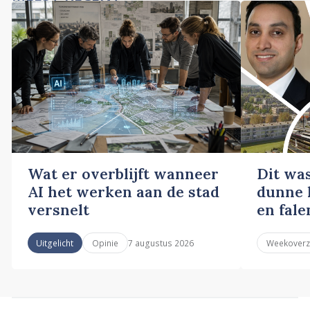
Wat er overblijft wanneer
Dit wa
AI het werken aan de stad
dunne l
versnelt
en fale
7 augustus 2026
Uitgelicht
Opinie
Weekoverz