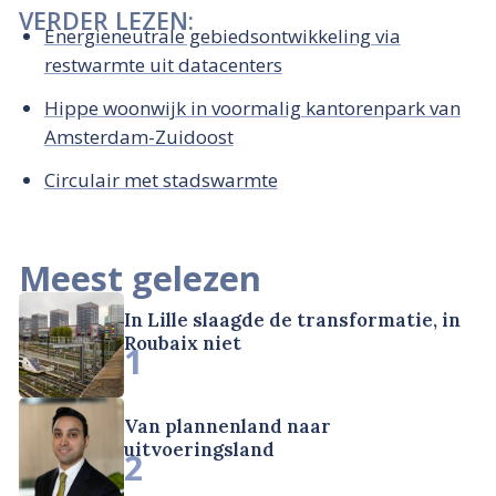
VERDER LEZEN:
Energieneutrale gebiedsontwikkeling via
restwarmte uit datacenters
Hippe woonwijk in voormalig kantorenpark van
Amsterdam-Zuidoost
Circulair met stadswarmte
Meest gelezen
In Lille slaagde de transformatie, in
Roubaix niet
1
Van plannenland naar
uitvoeringsland
2