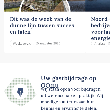
Dit was de week van de
Noord-
dunne lijn tussen succes
bedrij
en falen
voortaa
energi
6 augustus 2026
Weekoverzicht
Analyse
Uw gastbijdrage op
GO.nu
Wij staan open voor bijdragen
uit wetenschap en praktijk. Wij
moedigen auteurs aan hun
kennis en ervaring te delen.