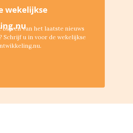
de wekelijkse
ing.nu
blijven van het laatste nieuws
 Schrijf u in voor de wekelijkse
ntwikkeling.nu.