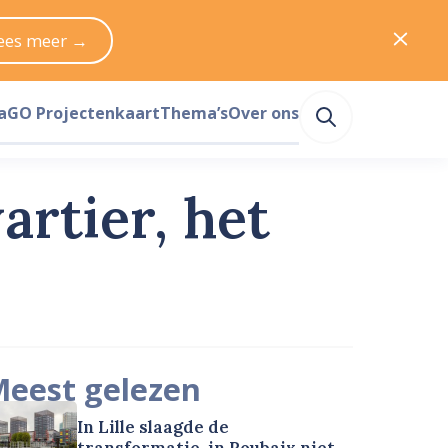
ees meer →
a
GO Projectenkaart
Thema’s
Over ons
artier, het
eest gelezen
In Lille slaagde de
transformatie, in Roubaix niet