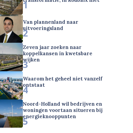
1
Van plannenland naar
uitvoeringsland
2
Zeven jaar zoeken naar
koppelkansen in kwetsbare
wijken
3
Waarom het geheel niet vanzelf
ontstaat
4
Noord-Holland wil bedrijven en
woningen voortaan situeren bij
energieknooppunten
5