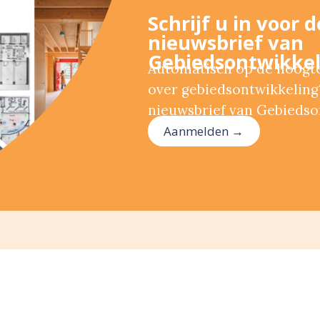
Schrijf u in voor 
nieuwsbrief van
Gebiedsontwikkel
Automatisch op de hoogte 
over gebiedsontwikkeling?
nieuwsbrief van Gebiedso
Aanmelden →