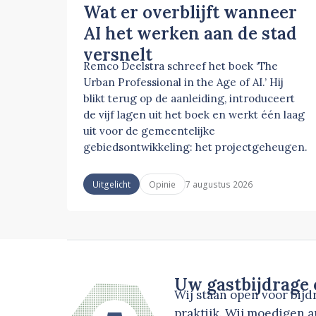
Wat er overblijft wanneer
AI het werken aan de stad
versnelt
Remco Deelstra schreef het boek ‘The
Urban Professional in the Age of AI.’ Hij
blikt terug op de aanleiding, introduceert
de vijf lagen uit het boek en werkt één laag
uit voor de gemeentelijke
gebiedsontwikkeling: het projectgeheugen.
7 augustus 2026
Uitgelicht
Opinie
Uw gastbijdrage
Wij staan open voor bij
praktijk. Wij moedigen 