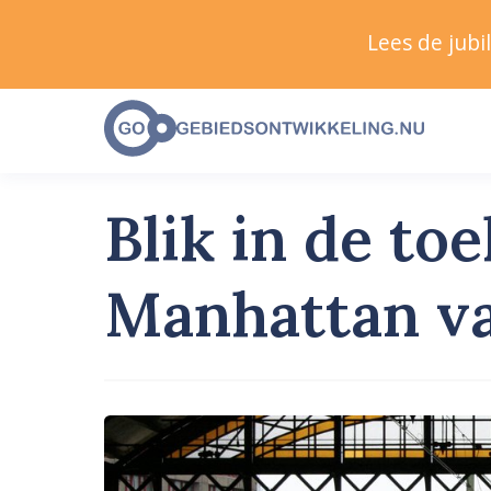
Lees de jub
Blik in de to
Manhattan v