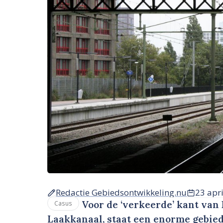
Redactie Gebiedsontwikkeling.nu
23 apr
Voor de ‘verkeerde’ kant van 
Casus
Laakkanaal, staat een enorme gebie