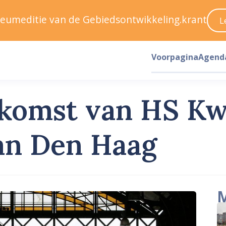
ileumeditie van de Gebiedsontwikkeling.krant
L
Voorpagina
Agend
ekomst van HS Kw
an Den Haag
M