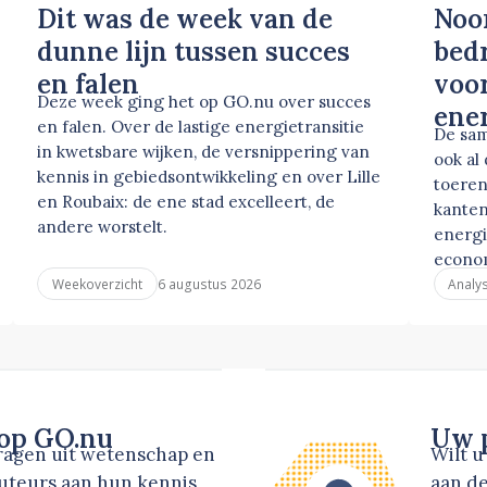
Dit was de week van de
Noo
dunne lijn tussen succes
bed
en falen
voor
Deze week ging het op GO.nu over succes
ene
en falen. Over de lastige energietransitie
De sam
in kwetsbare wijken, de versnippering van
ook al
kennis in gebiedsontwikkeling en over Lille
toeren
en Roubaix: de ene stad excelleert, de
kanten
andere worstelt.
energi
econo
6 augustus 2026
Weekoverzicht
Analy
 op GO.nu
Uw p
dragen uit wetenschap en
Wilt 
auteurs aan hun kennis
aan de