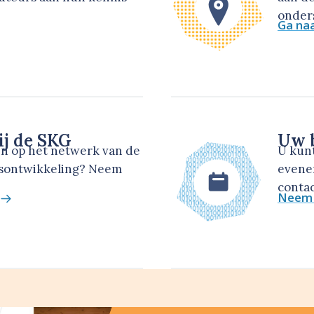
onders
Ga na
ij de SKG
Uw b
en op het netwerk van de
U kun
dsontwikkeling? Neem
evene
contac
Neem 