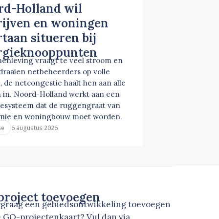
rd-Holland wil
rijven en woningen
taan situeren bij
rgieknooppunten
enleving vraagt te veel stroom en
 draaien netbeheerders op volle
, de netcongestie haalt hen aan alle
 in. Noord-Holland werkt aan een
esysteem dat de ruggengraat van
mie en woningbouw moet worden.
6 augustus 2026
se
roject toevoegen
u graag een gebiedsontwikkeling toevoegen
 GO-projectenkaart? Vul dan via