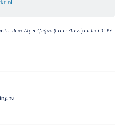
t.nl
ustir’
door Alper Çuğun
(bron:
Flickr
)
onder
CC BY
ing.nu