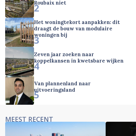
Roubaix niet
2
Het woningtekort aanpakken: dit
draagt de bouw van modulaire
woningen bij
3
Zeven jaar zoeken naar
koppelkansen in kwetsbare wijken
4
Van plannenland naar
uitvoeringsland
5
MEEST RECENT