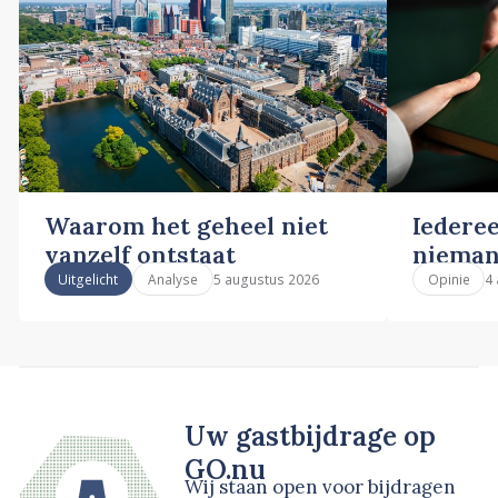
Waarom het geheel niet
Iederee
vanzelf ontstaat
nieman
5 augustus 2026
4
Uitgelicht
Analyse
Opinie
Uw gastbijdrage op
GO.nu
Wij staan open voor bijdragen