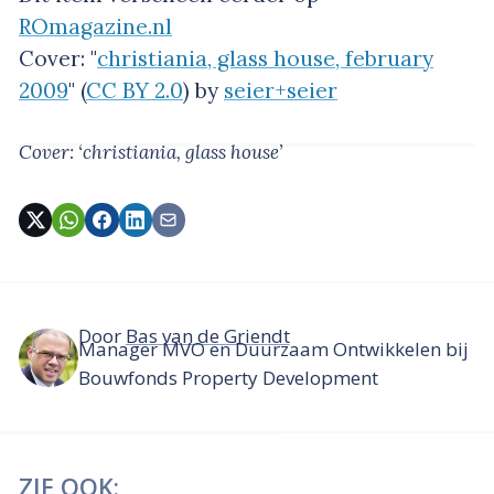
ROmagazine.nl
Cover: "
christiania, glass house, february
2009
" (
CC BY 2.0
) by
seier+seier
Cover: ‘christiania, glass house’
Door
Bas van de Griendt
Manager MVO en Duurzaam Ontwikkelen bij
Bouwfonds Property Development
ZIE OOK: