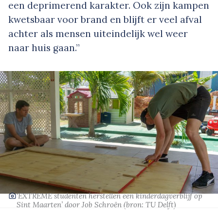
een deprimerend karakter. Ook zijn kampen
kwetsbaar voor brand en blijft er veel afval
achter als mensen uiteindelijk wel weer
naar huis gaan.”
‘EXTREME studenten herstellen een kinderdagverblijf op
Sint Maarten’
door Job Schroën
(bron: TU Delft)