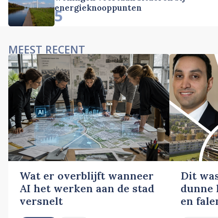
energieknooppunten
5
MEEST RECENT
Wat er overblijft wanneer
Dit wa
AI het werken aan de stad
dunne l
versnelt
en fale