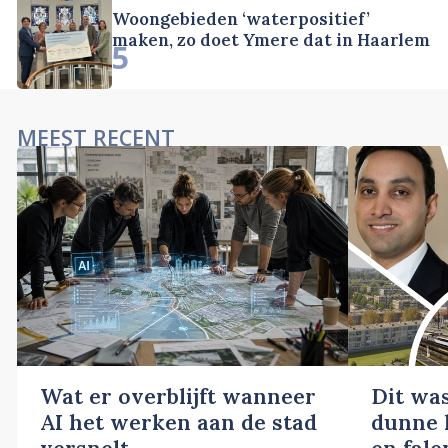
Woongebieden ‘waterpositief’
maken, zo doet Ymere dat in Haarlem
5
MEEST RECENT
Wat er overblijft wanneer
Dit wa
AI het werken aan de stad
dunne l
versnelt
en fale