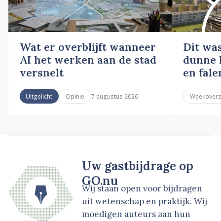
Wat er overblijft wanneer
Dit wa
AI het werken aan de stad
dunne l
versnelt
en fale
7 augustus 2026
Uitgelicht
Opinie
Weekoverz
Uw gastbijdrage op
GO.nu
Wij staan open voor bijdragen
uit wetenschap en praktijk. Wij
moedigen auteurs aan hun