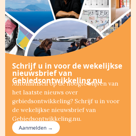
Schrijf u in voor de wekelijkse
nieuwsbrief van
Gebiedsontwikkeling.nu
Automatisch op de hoogte blijven van
het laatste nieuws over
gebiedsontwikkeling? Schrijf u in voor
de wekelijkse nieuwsbrief van
Gebiedsontwikkeling.nu.
Aanmelden →