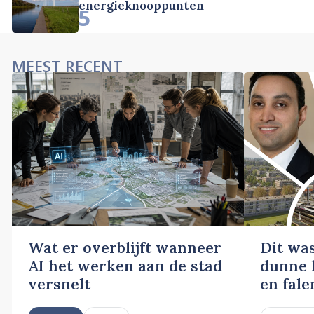
energieknooppunten
5
MEEST RECENT
Wat er overblijft wanneer
Dit wa
AI het werken aan de stad
dunne l
versnelt
en fale