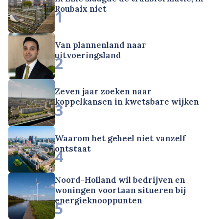
Roubaix niet
1
Van plannenland naar
uitvoeringsland
2
Zeven jaar zoeken naar
koppelkansen in kwetsbare wijken
3
Waarom het geheel niet vanzelf
ontstaat
4
Noord-Holland wil bedrijven en
woningen voortaan situeren bij
energieknooppunten
5