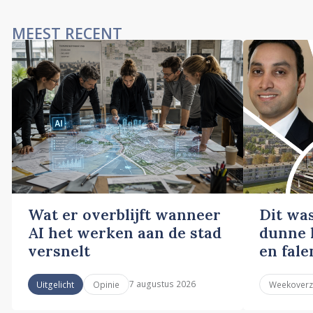
MEEST RECENT
Wat er overblijft wanneer
Dit wa
AI het werken aan de stad
dunne l
versnelt
en fale
7 augustus 2026
Uitgelicht
Opinie
Weekoverz