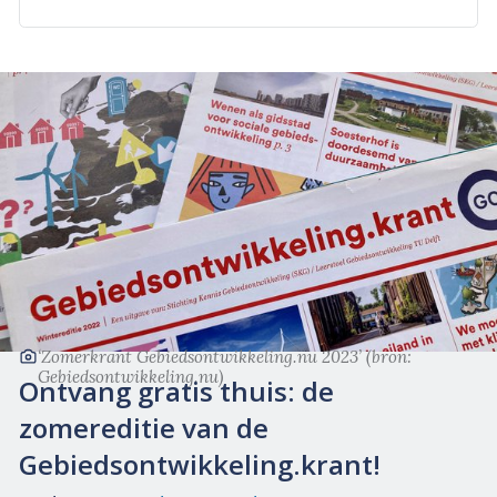
‘Zomerkrant Gebiedsontwikkeling.nu 2023’
(bron:
Gebiedsontwikkeling.nu)
Ontvang gratis thuis: de
zomereditie van de
Gebiedsontwikkeling.krant!