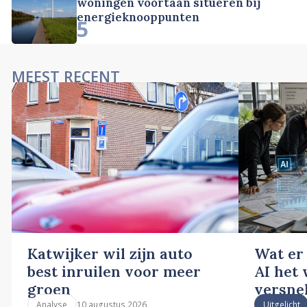
woningen voortaan situeren bij
energieknooppunten
5
MEEST RECENT
Katwijker wil zijn auto
Wat er
best inruilen voor meer
AI het
groen
versne
10 augustus 2026
Analyse
Uitgelicht