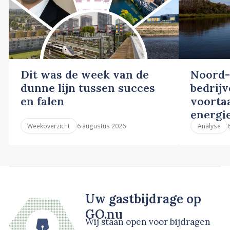
Dit was de week van de
Noord-
dunne lijn tussen succes
bedrij
en falen
voortaa
energi
6 augustus 2026
Weekoverzicht
Analyse
Uw gastbijdrage op
GO.nu
Wij staan open voor bijdragen