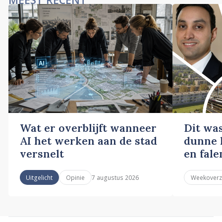
Wat er overblijft wanneer
Dit wa
AI het werken aan de stad
dunne l
versnelt
en fale
7 augustus 2026
Uitgelicht
Opinie
Weekoverz