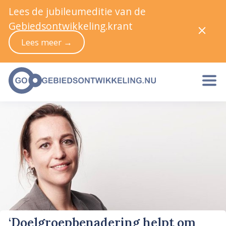
Lees de jubileumeditie van de
Gebiedsontwikkeling.krant
Lees meer →
‘Doelgroepbenadering helpt om