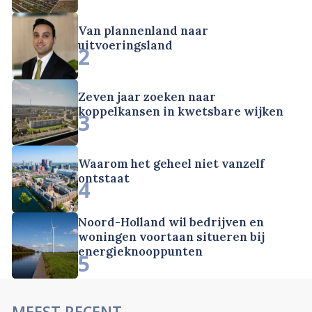
Van plannenland naar
uitvoeringsland
2
Zeven jaar zoeken naar
koppelkansen in kwetsbare wijken
3
Waarom het geheel niet vanzelf
ontstaat
4
Noord-Holland wil bedrijven en
woningen voortaan situeren bij
energieknooppunten
5
MEEST RECENT