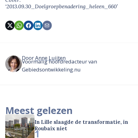
‘2013.09.30_Doelgroepbenadering_heleen_660’
Door
Anne Luijten
Voormalig hoofdredacteur van
Gebiedsontwikkeling.nu
Meest gelezen
In Lille slaagde de transformatie, in
Roubaix niet
1