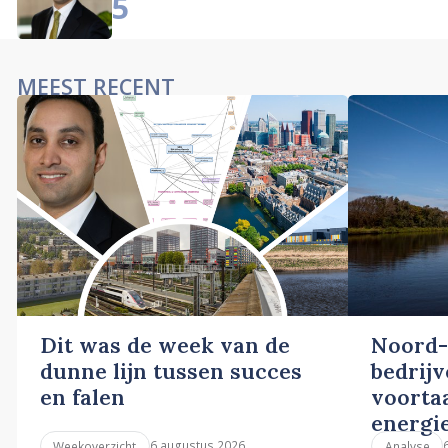
5
MEEST RECENT
Dit was de week van de
Noord-
dunne lijn tussen succes
bedrij
en falen
voortaa
energi
6 augustus 2026
Weekoverzicht
Analyse