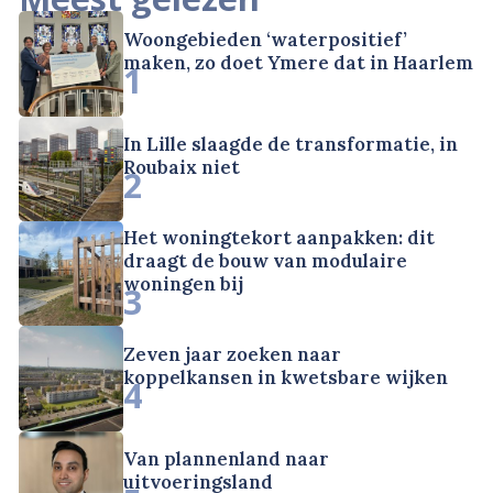
Woongebieden ‘waterpositief’
maken, zo doet Ymere dat in Haarlem
1
In Lille slaagde de transformatie, in
Roubaix niet
2
Het woningtekort aanpakken: dit
draagt de bouw van modulaire
woningen bij
3
Zeven jaar zoeken naar
koppelkansen in kwetsbare wijken
4
Van plannenland naar
uitvoeringsland