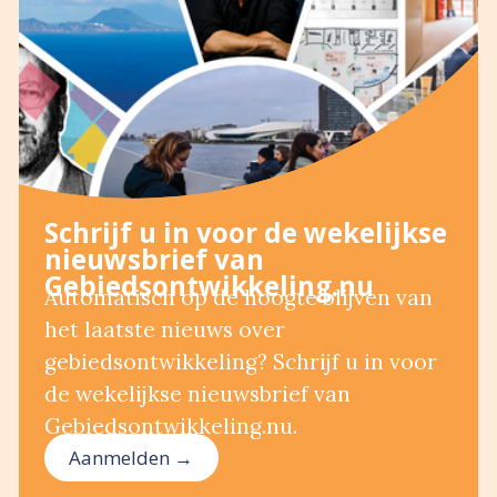
Schrijf u in voor de wekelijkse
nieuwsbrief van
Gebiedsontwikkeling.nu
Automatisch op de hoogte blijven van
het laatste nieuws over
gebiedsontwikkeling? Schrijf u in voor
de wekelijkse nieuwsbrief van
Gebiedsontwikkeling.nu.
Aanmelden →