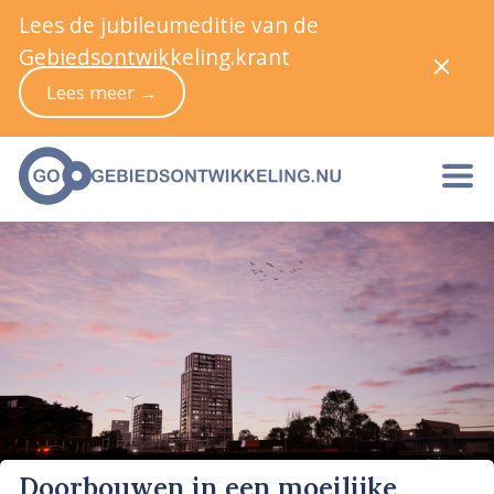
Lees de jubileumeditie van de
Gebiedsontwikkeling.krant
Lees meer →
Doorbouwen in een moeilijke