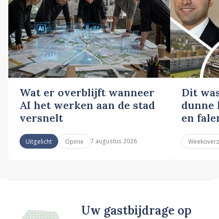
Wat er overblijft wanneer
Dit wa
AI het werken aan de stad
dunne l
versnelt
en fale
7 augustus 2026
Uitgelicht
Opinie
Weekoverz
Uw gastbijdrage op