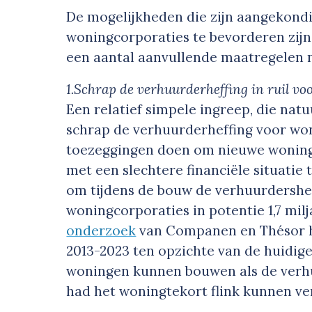
De mogelijkheden die zijn aangekond
woningcorporaties te bevorderen zijn 
een aantal aanvullende maatregelen 
1.Schrap de verhuurderheffing in ruil v
Een relatief simpele ingreep, die natu
schrap de verhuurderheffing voor wo
toezeggingen doen om nieuwe wonin
met een slechtere financiële situati
om tijdens de bouw de verhuurdersheff
woningcorporaties in potentie 1,7 mil
onderzoek
van Companen en Thésor h
2013-2023 ten opzichte van de huidig
woningen kunnen bouwen als de verhuu
had het woningtekort flink kunnen v