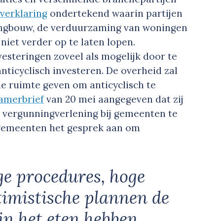
everklaring
ondertekend waarin partijen
ingbouw, de verduurzaming van woningen
iet verder op te laten lopen.
esteringen zoveel als mogelijk door te
anticyclisch investeren. De overheid zal
e ruimte geven om anticyclisch te
amerbrief
van 20 mei aangegeven dat zij
e vergunningverlening bij gemeenten te
t gemeenten het gesprek aan om
age procedures, hoge
timistische plannen de
 in het eten hebben