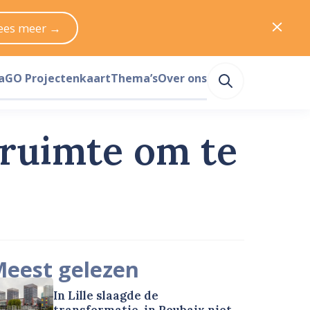
ees meer →
a
GO Projectenkaart
Thema’s
Over ons
 ruimte om te
eest gelezen
In Lille slaagde de
transformatie, in Roubaix niet