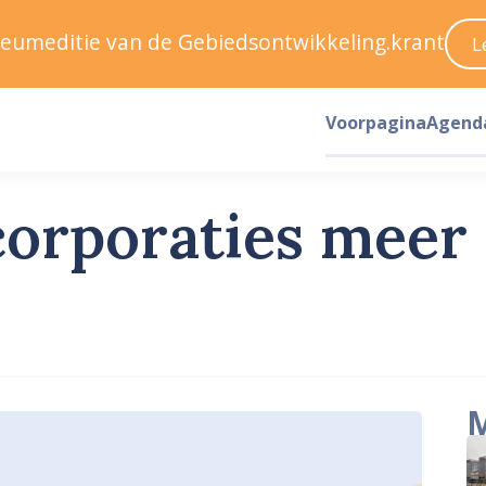
ileumeditie van de Gebiedsontwikkeling.krant
L
Voorpagina
Agend
orporaties meer
M