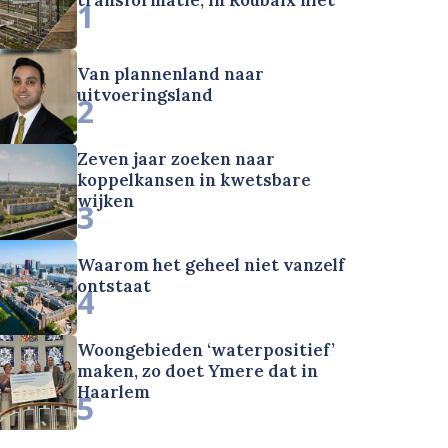
1
Van plannenland naar
uitvoeringsland
2
Zeven jaar zoeken naar
koppelkansen in kwetsbare
wijken
3
Waarom het geheel niet vanzelf
ontstaat
4
Woongebieden ‘waterpositief’
maken, zo doet Ymere dat in
Haarlem
5