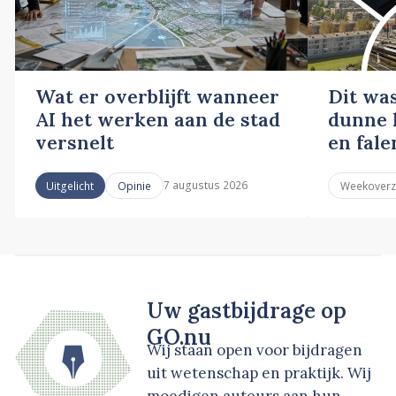
Wat er overblijft wanneer
Dit wa
AI het werken aan de stad
dunne l
versnelt
en fale
7 augustus 2026
Uitgelicht
Opinie
Weekoverz
Uw gastbijdrage op
GO.nu
Wij staan open voor bijdragen
uit wetenschap en praktijk. Wij