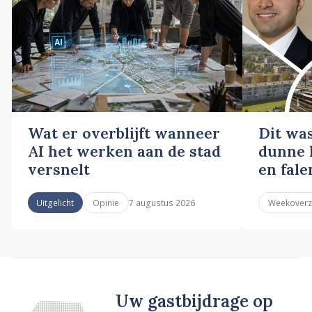
Wat er overblijft wanneer
Dit wa
AI het werken aan de stad
dunne l
versnelt
en fale
7 augustus 2026
Uitgelicht
Opinie
Weekoverz
Uw gastbijdrage op