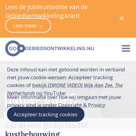
Lees de jubileumeditie van de
Gebiedsontwikkeling.krant
Lees meer →
Deze inhoud kan niet getoond worden in verband
met jouw cookie-wensen. Accepteer tracking
cookies of
bekijk
[DRONE VIDEO] Wijk Aan Zee, The
Netherlands
op YouTube
.
Meer informatie over hoe wij omgaan met jouw
privacy vind je onder
Copyright & Privacy
Accepteer tracking cookies
GO drone: Nederlandse
kustbebouwing