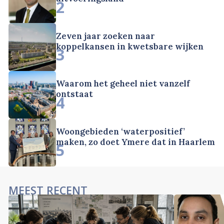
2
Zeven jaar zoeken naar
koppelkansen in kwetsbare wijken
3
Waarom het geheel niet vanzelf
ontstaat
4
Woongebieden ‘waterpositief’
maken, zo doet Ymere dat in Haarlem
5
MEEST RECENT