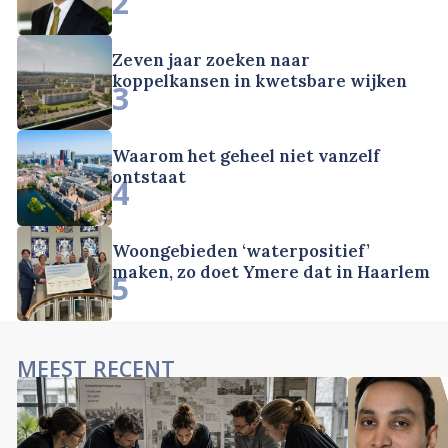
2
Zeven jaar zoeken naar
koppelkansen in kwetsbare wijken
3
Waarom het geheel niet vanzelf
ontstaat
4
Woongebieden ‘waterpositief’
maken, zo doet Ymere dat in Haarlem
5
MEEST RECENT