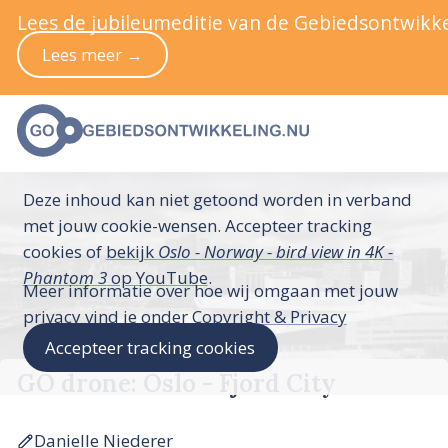
Lees de jubileumeditie van de Gebiedsontwikke
Lees meer →
Deze inhoud kan niet getoond worden in verband
met jouw cookie-wensen. Accepteer tracking
cookies of
bekijk
Oslo - Norway - bird view in 4K -
Phantom 3
op YouTube
.
Meer informatie over hoe wij omgaan met jouw
privacy vind je onder
Copyright & Privacy
Accepteer tracking cookies
GO drone: Oslo - Fjord City
Danielle Niederer