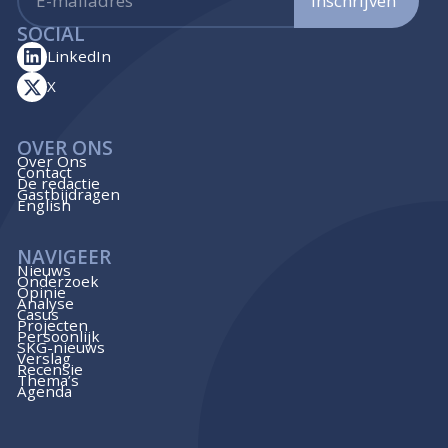
Inschrijven
SOCIAL
LinkedIn
X
OVER ONS
Over Ons
Contact
De redactie
Gastbijdragen
English
NAVIGEER
Nieuws
Onderzoek
Opinie
Analyse
Casus
Projecten
Persoonlijk
SKG-nieuws
Verslag
Recensie
Thema’s
Agenda