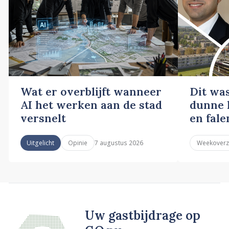
Wat er overblijft wanneer
Dit wa
AI het werken aan de stad
dunne l
versnelt
en fale
7 augustus 2026
Uitgelicht
Opinie
Weekoverz
Uw gastbijdrage op