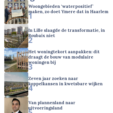
Woongebieden ‘waterpositief’
maken, zo doet Ymere dat in Haarlem
1
In Lille slaagde de transformatie, in
Roubaix niet
2
Het woningtekort aanpakken: dit
draagt de bouw van modulaire
woningen bij
3
Zeven jaar zoeken naar
koppelkansen in kwetsbare wijken
4
Van plannenland naar
uitvoeringsland
5