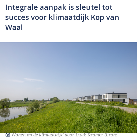
Integrale aanpak is sleutel tot
succes voor klimaatdijk Kop van
Waal
‘Wonen op de klimaatdijk’
door Luuk Kramer
(bron: