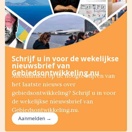
Schrijf u in voor de wekelijkse
nieuwsbrief van
Gebiedsontwikkeling.nu
Automatisch op de hoogte blijven van
het laatste nieuws over
gebiedsontwikkeling? Schrijf u in voor
de wekelijkse nieuwsbrief van
Gebiedsontwikkeling.nu.
Aanmelden →