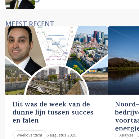
MEEST RECENT
Dit was de week van de
Noord-
dunne lijn tussen succes
bedrij
en falen
voortaa
energi
6 augustus 2026
Weekoverzicht
Analyse