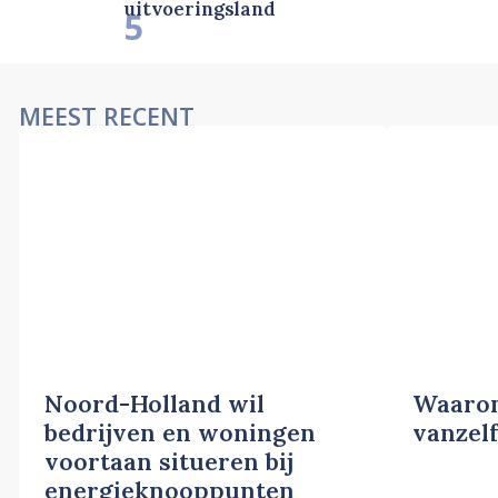
uitvoeringsland
5
MEEST RECENT
Noord-Holland wil
Waarom
bedrijven en woningen
vanzelf
voortaan situeren bij
energieknooppunten