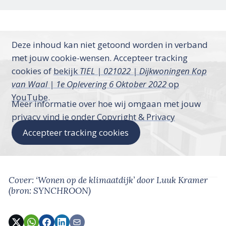
Deze inhoud kan niet getoond worden in verband
met jouw cookie-wensen. Accepteer tracking
cookies of
bekijk
TIEL | 021022 | Dijkwoningen Kop
van Waal | 1e Oplevering 6 Oktober 2022
op
YouTube
.
Meer informatie over hoe wij omgaan met jouw
privacy vind je onder
Copyright & Privacy
Accepteer tracking cookies
Cover: ‘Wonen op de klimaatdijk’
door Luuk Kramer
(bron: SYNCHROON)