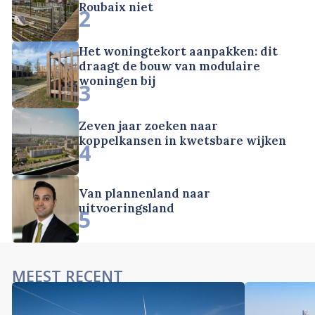
Roubaix niet
2
Het woningtekort aanpakken: dit
draagt de bouw van modulaire
woningen bij
3
Zeven jaar zoeken naar
koppelkansen in kwetsbare wijken
4
Van plannenland naar
uitvoeringsland
5
MEEST RECENT