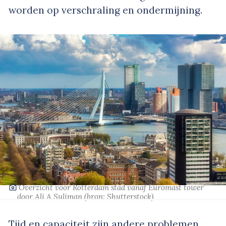
worden op verschraling en ondermijning.
‘Overzicht voor Rotterdam stad vanaf Euromast tower’
door Ali A Suliman
(bron:
Shutterstock
)
Tijd en capaciteit zijn andere problemen