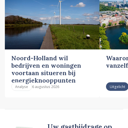
Noord-Holland wil
Waarom
bedrijven en woningen
vanzelf
voortaan situeren bij
energieknooppunten
6 augustus 2026
Analyse
Uitgelicht
Uw gastbijdrage op