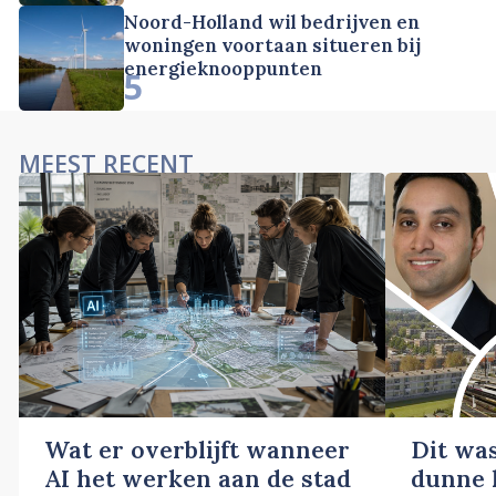
Noord-Holland wil bedrijven en
woningen voortaan situeren bij
energieknooppunten
5
MEEST RECENT
Wat er overblijft wanneer
Dit wa
AI het werken aan de stad
dunne l