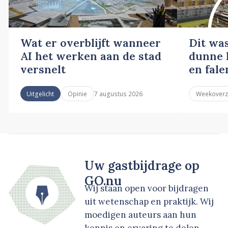
Wat er overblijft wanneer
Dit wa
AI het werken aan de stad
dunne l
versnelt
en fale
7 augustus 2026
Uitgelicht
Opinie
Weekoverz
Uw gastbijdrage op
GO.nu
Wij staan open voor bijdragen
uit wetenschap en praktijk. Wij
moedigen auteurs aan hun